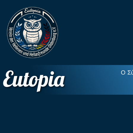
Eutopia
Ο Σ