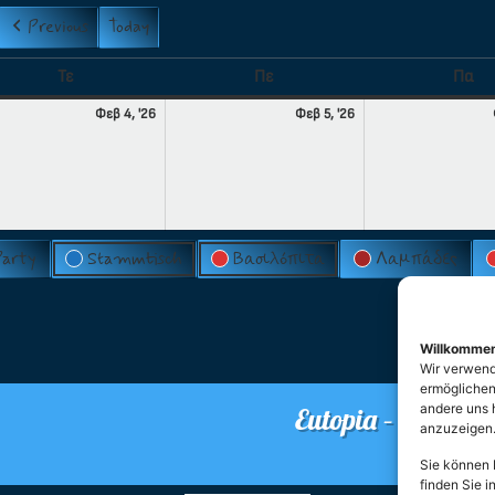
Previous
Today
Τε
Πε
Πα
Φεβ 4, '26
Φεβ 5, '26
Party
Stammtisch
Βασιλόπιτα
Λαμπάδες
Willkomme
Wir verwend
ermöglichen.
andere uns 
Eutopia – Verein 
anzuzeigen
O
Sie können I
finden Sie i