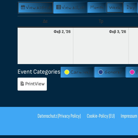
View as
Grid
View as
List
Month
Week
Day
Δε
Τρ
Φεβ 2, '26
Φεβ 3, '26
Event Categories
Carnival
General
Print
View
Datenschutz (Privacy Policy)
Cookie-Policy (EU)
Impressum