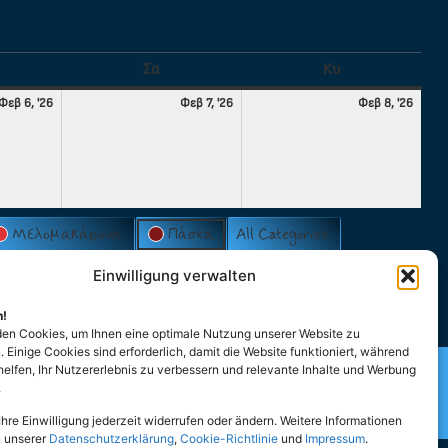
Σα
Κυ
Φεβ 6, '26
Φεβ 7, '26
Φεβ 8, '26
Μελομακάρονα
Πάσχα
All Categories
Einwilligung verwalten
n!
en Cookies, um Ihnen eine optimale Nutzung unserer Website zu
 Einige Cookies sind erforderlich, damit die Website funktioniert, während
helfen, Ihr Nutzererlebnis zu verbessern und relevante Inhalte und Werbung
der Hellenen und Hellasfreunde
.
ldenburg e.V
hre Einwilligung jederzeit widerrufen oder ändern. Weitere Informationen
n unserer
Datenschutzerklärung
,
Cookie-Richtlinie
und
Impressum
.