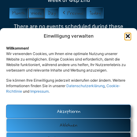
Week of Φεβ 2nd
Month
Week
Day
Previous
Today
There are no events scheduled during these
dates.
Einwilligung verwalten
Event
Willkommen!
Carnival
General
Party
Wir verwenden Cookies, um Ihnen eine optimale Nutzung unserer
Categories
Website zu ermöglichen. Einige Cookies sind erforderlich, damit die
Stammtisch
Βασιλόπιτα
Website funktioniert, während andere uns helfen, Ihr Nutzererlebnis zu
Λαμπάδες
Μελομακάρονα
verbessern und relevante Inhalte und Werbung anzuzeigen.
Sie können Ihre Einwilligung jederzeit widerrufen oder ändern. Weitere
Πάσχα
All Categories
Informationen finden Sie in unserer
Datenschutzerklärung
,
Cookie-
Richtlinie
und
Impressum
.
Print
View
Akzeptieren
Datenschutz (Privacy Policy)
Cookie-Policy (EU)
Impressum
Ablehnen
Eutopia – Verein der Hellenen und Hellasfreunde Oldenburg e.V