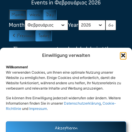
Events in Φεβρουάριος 2026
Month
Week
Day
Month
Year
Previous
Today
There are no events scheduled during these
Einwilligung verwalten
dates.
Willkommen!
Event
Carnival
General
Party
Wir verwenden Cookies, um Ihnen eine optimale Nutzung unserer
Website zu ermöglichen. Einige Cookies sind erforderlich, damit die
Categories
Stammtisch
Βασιλόπιτα
Website funktioniert, während andere uns helfen, Ihr Nutzererlebnis zu
verbessern und relevante Inhalte und Werbung anzuzeigen.
Λαμπάδες
Μελομακάρονα
Sie können Ihre Einwilligung jederzeit widerrufen oder ändern. Weitere
Πάσχα
All Categories
Informationen finden Sie in unserer
Datenschutzerklärung
,
Cookie-
Richtlinie
und
Impressum
.
Print
View
Akzeptieren