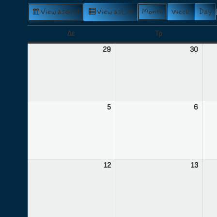
View as
Grid
View as
List
Month
Week
Day
Δε
Τρ
29
30
5
6
12
13