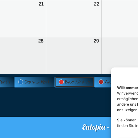
21
22
28
29
Party
Stammtisch
Βασιλόπιτα
Λαμπάδες
Willkomme
Wir verwend
ermöglichen.
andere uns 
anzuzeigen
Sie können I
Eutopia – Verein 
finden Sie i
O