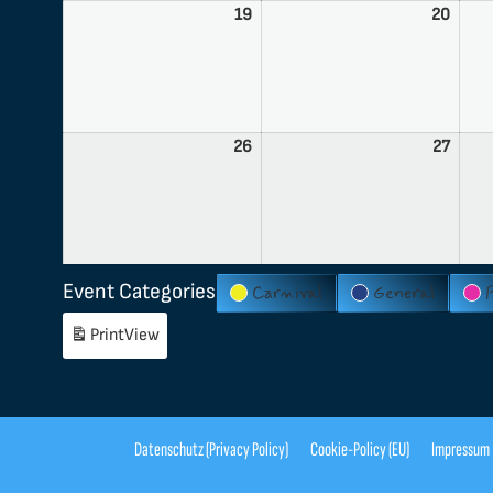
19
20
26
27
Event Categories
Carnival
General
Print
View
Datenschutz (Privacy Policy)
Cookie-Policy (EU)
Impressum