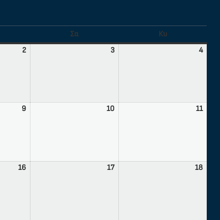
Σα
Κυ
2
3
4
9
10
11
16
17
18