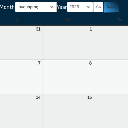
Month
Year
Today
Τε
Πε
Πα
31
1
7
8
14
15