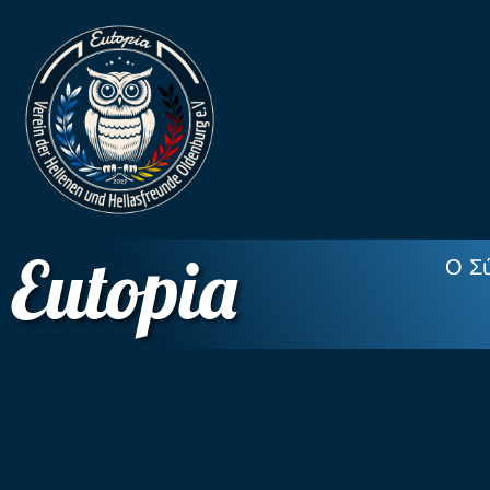
Eutopia
Ο Σ