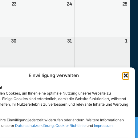
23
24
25
30
31
1
Einwilligung verwalten
Μελομακάρονα
Πάσχα
All Categories
n!
en Cookies, um Ihnen eine optimale Nutzung unserer Website zu
 Einige Cookies sind erforderlich, damit die Website funktioniert, während
helfen, Ihr Nutzererlebnis zu verbessern und relevante Inhalte und Werbung
.
hre Einwilligung jederzeit widerrufen oder ändern. Weitere Informationen
der Hellenen und Hellasfreunde
n unserer
Datenschutzerklärung
,
Cookie-Richtlinie
und
Impressum
.
ldenburg e.V