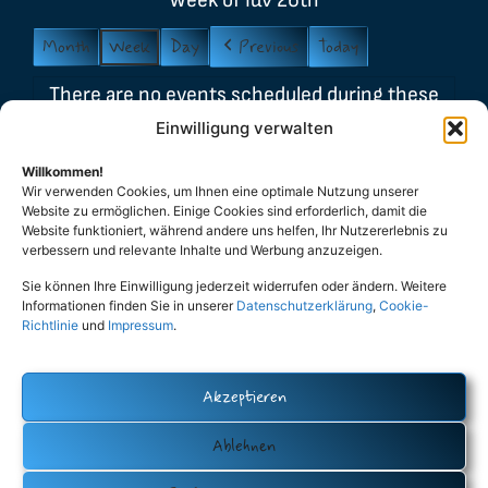
Week of Ιαν 26th
Month
Week
Day
Previous
Today
There are no events scheduled during these
dates.
Einwilligung verwalten
Event
Willkommen!
Carnival
General
Party
Wir verwenden Cookies, um Ihnen eine optimale Nutzung unserer
Categories
Website zu ermöglichen. Einige Cookies sind erforderlich, damit die
Stammtisch
Βασιλόπιτα
Website funktioniert, während andere uns helfen, Ihr Nutzererlebnis zu
Λαμπάδες
Μελομακάρονα
verbessern und relevante Inhalte und Werbung anzuzeigen.
Sie können Ihre Einwilligung jederzeit widerrufen oder ändern. Weitere
Πάσχα
All Categories
Informationen finden Sie in unserer
Datenschutzerklärung
,
Cookie-
Richtlinie
und
Impressum
.
Print
View
Akzeptieren
Datenschutz (Privacy Policy)
Cookie-Policy (EU)
Impressum
Ablehnen
Eutopia – Verein der Hellenen und Hellasfreunde Oldenburg e.V