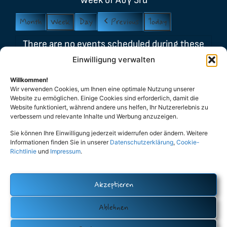
Week of Αυγ 3rd
Month
Week
Day
Previous
Today
There are no events scheduled during these
dates.
Einwilligung verwalten
Event
Willkommen!
Carnival
General
Party
Wir verwenden Cookies, um Ihnen eine optimale Nutzung unserer
Categories
Website zu ermöglichen. Einige Cookies sind erforderlich, damit die
Stammtisch
Βασιλόπιτα
Website funktioniert, während andere uns helfen, Ihr Nutzererlebnis zu
Λαμπάδες
Μελομακάρονα
verbessern und relevante Inhalte und Werbung anzuzeigen.
Sie können Ihre Einwilligung jederzeit widerrufen oder ändern. Weitere
Πάσχα
All Categories
Informationen finden Sie in unserer
Datenschutzerklärung
,
Cookie-
Richtlinie
und
Impressum
.
Print
View
Akzeptieren
Datenschutz (Privacy Policy)
Cookie-Policy (EU)
Impressum
Ablehnen
Eutopia – Verein der Hellenen und Hellasfreunde Oldenburg e.V