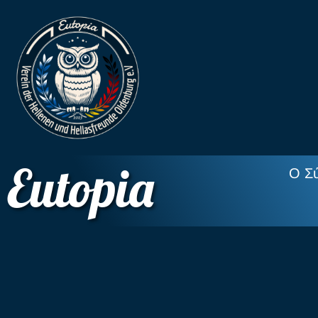
Eutopia
Ο Σ