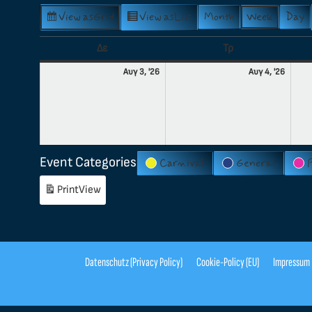
View as
Grid
View as
List
Month
Week
Day
Δε
Τρ
Αυγ 3, '26
Αυγ 4, '26
Event Categories
Carnival
General
Print
View
Datenschutz (Privacy Policy)
Cookie-Policy (EU)
Impressum