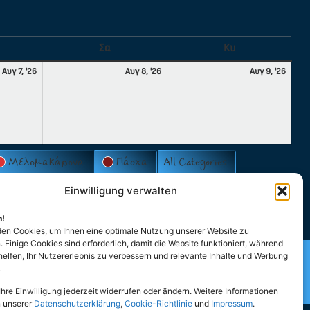
Σα
Κυ
Αυγ 7, '26
Αυγ 8, '26
Αυγ 9, '26
Μελομακάρονα
Πάσχα
All Categories
Einwilligung verwalten
n!
en Cookies, um Ihnen eine optimale Nutzung unserer Website zu
 Einige Cookies sind erforderlich, damit die Website funktioniert, während
helfen, Ihr Nutzererlebnis zu verbessern und relevante Inhalte und Werbung
der Hellenen und Hellasfreunde
.
ldenburg e.V
hre Einwilligung jederzeit widerrufen oder ändern. Weitere Informationen
n unserer
Datenschutzerklärung
,
Cookie-Richtlinie
und
Impressum
.