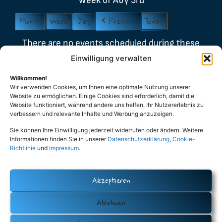
Week of Αυγ 3rd
Month
Week
Day
Previous
Today
There are no events scheduled during these
dates.
Einwilligung verwalten
Event
Willkommen!
Carnival
General
Party
Wir verwenden Cookies, um Ihnen eine optimale Nutzung unserer
Categories
Website zu ermöglichen. Einige Cookies sind erforderlich, damit die
Stammtisch
Βασιλόπιτα
Website funktioniert, während andere uns helfen, Ihr Nutzererlebnis zu
Λαμπάδες
Μελομακάρονα
verbessern und relevante Inhalte und Werbung anzuzeigen.
Sie können Ihre Einwilligung jederzeit widerrufen oder ändern. Weitere
Πάσχα
All Categories
Informationen finden Sie in unserer
Datenschutzerklärung
,
Cookie-
Richtlinie
und
Impressum
.
Print
View
Akzeptieren
Datenschutz (Privacy Policy)
Cookie-Policy (EU)
Impressum
Ablehnen
Eutopia – Verein der Hellenen und Hellasfreunde Oldenburg e.V