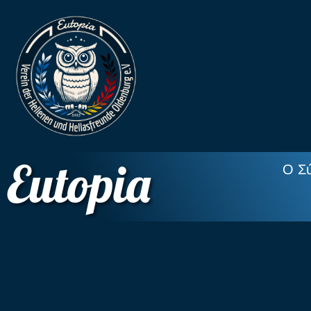
Eutopia
Ο Σ