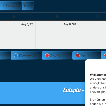
Previous
Today
Τε
Πε
Πα
Αυγ 5, '26
Αυγ 6, '26
Party
Stammtisch
Βασιλόπιτα
Λαμπάδες
Willkomme
Wir verwend
ermöglichen.
andere uns 
Eutopia – Verein 
anzuzeigen
O
Sie können I
finden Sie i