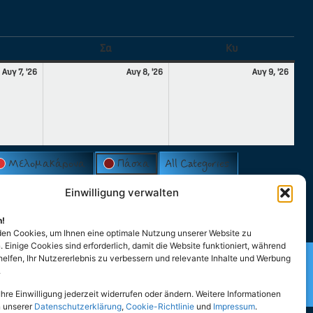
Σα
Κυ
Αυγ 7, '26
Αυγ 8, '26
Αυγ 9, '26
Μελομακάρονα
Πάσχα
All Categories
Einwilligung verwalten
n!
en Cookies, um Ihnen eine optimale Nutzung unserer Website zu
 Einige Cookies sind erforderlich, damit die Website funktioniert, während
helfen, Ihr Nutzererlebnis zu verbessern und relevante Inhalte und Werbung
der Hellenen und Hellasfreunde
.
ldenburg e.V
hre Einwilligung jederzeit widerrufen oder ändern. Weitere Informationen
n unserer
Datenschutzerklärung
,
Cookie-Richtlinie
und
Impressum
.