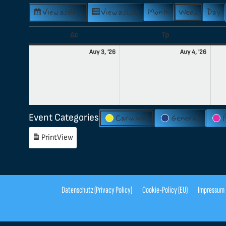
View as
Grid
View as
List
Month
Week
Day
Δε
Τρ
Αυγ 3, '26
Αυγ 4, '26
Event Categories
Carnival
General
Print
View
Datenschutz (Privacy Policy)
Cookie-Policy (EU)
Impressum