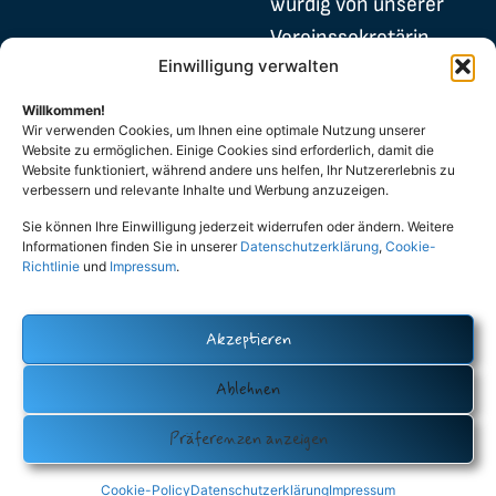
würdig von unserer
Vereinssekretärin
Einwilligung verwalten
Dimitra Skartsiari
vertreten.
Willkommen!
Wir verwenden Cookies, um Ihnen eine optimale Nutzung unserer
Ein Video mit
Website zu ermöglichen. Einige Cookies sind erforderlich, damit die
Website funktioniert, während andere uns helfen, Ihr Nutzererlebnis zu
Eindrücken von der
verbessern und relevante Inhalte und Werbung anzuzeigen.
Veranstaltung
Sie können Ihre Einwilligung jederzeit widerrufen oder ändern. Weitere
Informationen finden Sie in unserer
Datenschutzerklärung
,
Cookie-
findet ihr unten.
Richtlinie
und
Impressum
.
Vielen Dank an alle,
Klicke
hier, um
die unseren Stand
Akzeptieren
Marketin
besucht haben!
g-Cookies
Ablehnen
zu
akzeptier
Präferenzen anzeigen
en und
diesen
Cookie-Policy
Datenschutzerklärung
Impressum
Inhalt zu