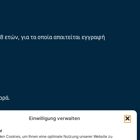
 ετών, για τα οποία απαιτείται εγγραφή
ορά.
Einwilligung verwalten
αυτή τη δημιουργική και εκπαιδευτική
n!
en Cookies, um Ihnen eine optimale Nutzung unserer Website zu