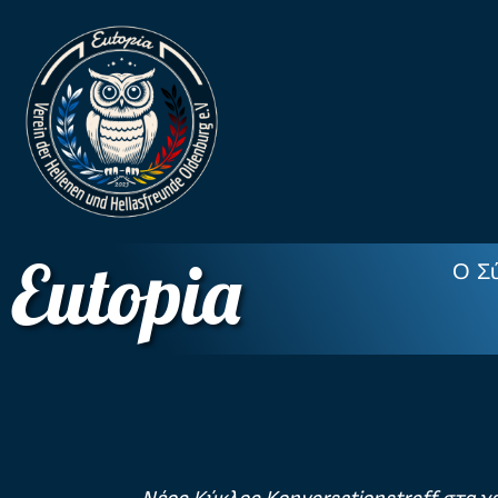
Eutopia
Ο Σ