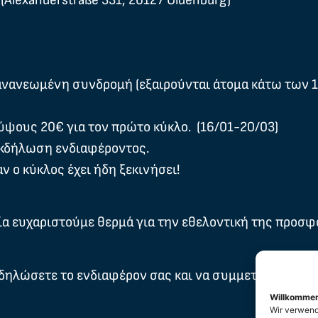
ld (Alexanderstraße 331, 26127 Oldenburg)
ανανεωμένη συνδρομή (εξαιρούνται άτομα κάτω των 18
ύψους 20€ για τον πρώτο κύκλο. (16/01-20/03)
 εκδήλωση ενδιαφέροντος.
ν ο κύκλος έχει ήδη ξεκινήσει!
οία ευχαριστούμε θερμά για την εθελοντική της προσφ
δηλώσετε το ενδιαφέρον σας και να συμμετάσχετε σε 
Willkomme
Wir verwend