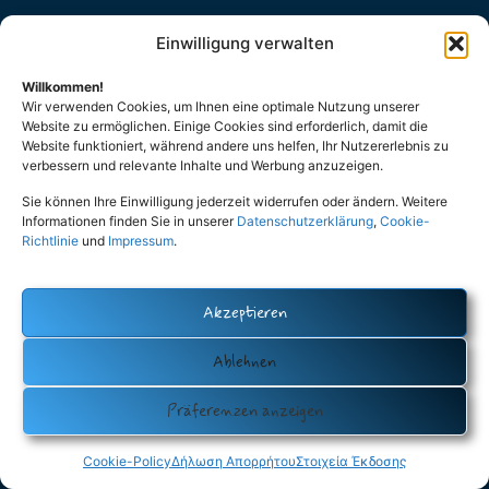
Einwilligung verwalten
Datenschutz (Privacy Policy)
Cookie-Policy (EU)
Impressum
Willkommen!
Wir verwenden Cookies, um Ihnen eine optimale Nutzung unserer
Eutopia – Verein der Hellenen und Hellasfreunde Oldenburg e.V
Website zu ermöglichen. Einige Cookies sind erforderlich, damit die
Website funktioniert, während andere uns helfen, Ihr Nutzererlebnis zu
verbessern und relevante Inhalte und Werbung anzuzeigen.
Ελληνικά
Sie können Ihre Einwilligung jederzeit widerrufen oder ändern. Weitere
Informationen finden Sie in unserer
Datenschutzerklärung
,
Cookie-
Richtlinie
und
Impressum
.
Akzeptieren
Ablehnen
Präferenzen anzeigen
Cookie-Policy
Δήλωση Απορρήτου
Στοιχεία Έκδοσης